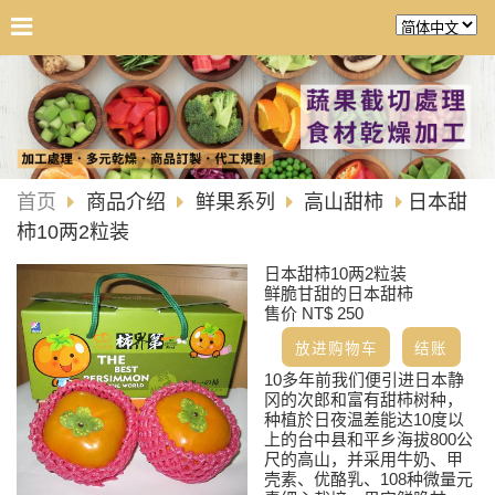
首页
商品介绍
鲜果系列
高山甜柿
日本甜
柿10两2粒装
日本甜柿10两2粒装
鲜脆甘甜的日本甜柿
售价 NT$ 250
10多年前我们便引进日本静
冈的次郎和富有甜柿树种，
种植於日夜温差能达10度以
上的台中县和平乡海拔800公
尺的高山，并采用牛奶、甲
壳素、优酪乳、108种微量元